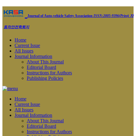
Journal of Auto-vehicle Safety Association
ISSN:2005-9396(Print)
자
동차안전학회지
Home
Current Issue
All Issues
Journal Information
About This Journal
Editorial Board
Instructions for Authors
Publishing Policies
Home
Current Issue
All Issues
Journal Information
About This Journal
Editorial Board
Instructions for Authors