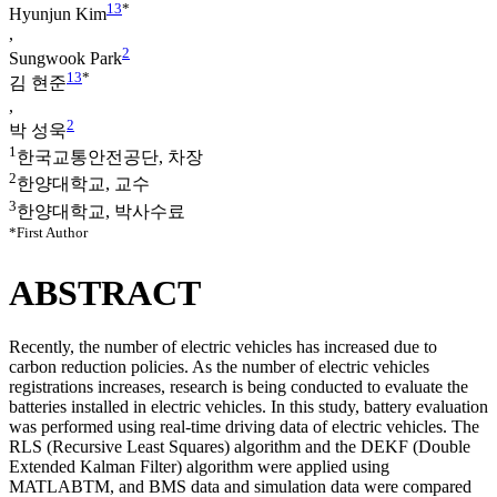
1
3
*
Hyunjun Kim
,
2
Sungwook Park
1
3
*
김 현준
,
2
박 성욱
1
한국교통안전공단, 차장
2
한양대학교, 교수
3
한양대학교, 박사수료
*First Author
ABSTRACT
Recently, the number of electric vehicles has increased due to
carbon reduction policies. As the number of electric vehicles
registrations increases, research is being conducted to evaluate the
batteries installed in electric vehicles. In this study, battery evaluation
was performed using real-time driving data of electric vehicles. The
RLS (Recursive Least Squares) algorithm and the DEKF (Double
Extended Kalman Filter) algorithm were applied using
MATLABTM, and BMS data and simulation data were compared