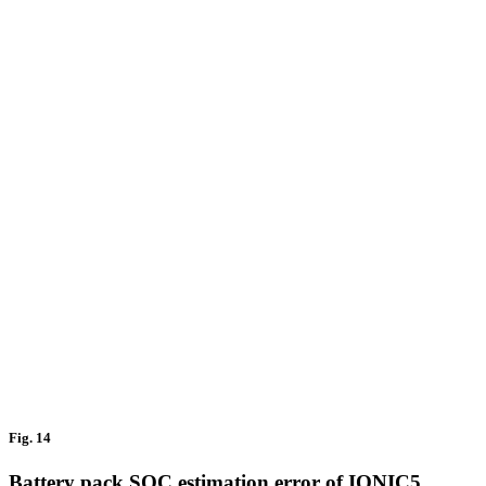
Fig. 14
Battery pack SOC estimation error of IONIC5