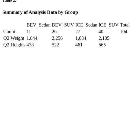
Table 2.
Summary of Analysis Data by Group
BEV_Sedan
BEV_SUV
ICE_Sedan
ICE_SUV
Total
Count
11
26
27
40
104
Q2 Weight
1,844
2,256
1,684
2,135
Q2 Heights
478
522
461
565