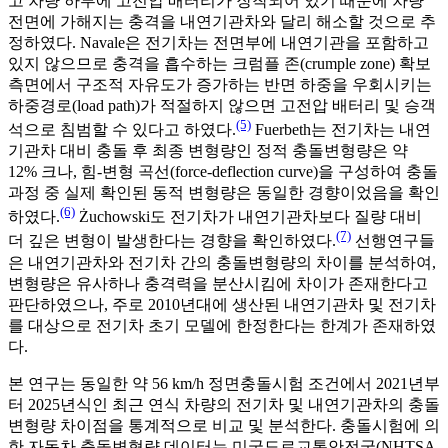
고 차량 하부에 고전압 배터리가 장착되어 있기 때문에 차량
전면에 가해지는 충격을 내연기관차와 달리 해소할 것으로 추
정하였다. Navale은 전기차는 전면부에 내연기관을 포함하고
있지 않으므로 충격을 흡수하는 크럼플 존(crumple zone) 확보
측면에서 구조적 자유도가 증가하는 반면 하중을 우회시키는
하중경로(load path)가 적절하지 않으면 고전압 배터리 및 승객
(5)
석으로 침범할 수 있다고 하였다.
Fuerbeth는 전기차는 내연
기관차 대비 충돌 후 최종 변형량인 정적 충돌변형량은 약
12% 크나, 힘-변형 곡선(force-deflection curve)을 구성하여 충돌
과정 중 실제 확인된 동적 변형량은 동일한 경향이었음을 확인
(6)
하였다.
Żuchowski도 전기차가 내연기관차보다 질량 대비
(7)
더 깊은 변형이 발생한다는 경향을 확인하였다.
선행연구들
은 내연기관차와 전기차 간의 충돌변형량의 차이를 분석하여,
변형량은 유사하나 충격력을 분산시킴에 차이가 존재한다고
판단하였으나, 주로 2010년대에 생산된 내연기관차 및 전기차
를 대상으로 전기차 초기 모델에 한정한다는 한계가 존재하였
다.
본 연구는 동일한 약 56 km/h 정면충돌시험 조건에서 2021년부
터 2025년식인 최근 연식 차량의 전기차 및 내연기관차의 충돌
변형량 차이점을 통계적으로 비교 및 분석한다. 충돌시험에 의
한 자동차 충돌변형량 데이터는 미국도로교통안전국(NHTSA,