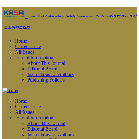
Journal of Auto-vehicle Safety Association
ISSN:2005-9396(Print)
자
동차안전학회지
Home
Current Issue
All Issues
Journal Information
About This Journal
Editorial Board
Instructions for Authors
Publishing Policies
Home
Current Issue
All Issues
Journal Information
About This Journal
Editorial Board
Instructions for Authors