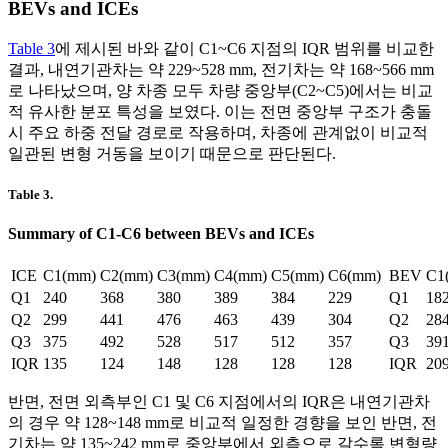
BEVs and ICEs
Table 3
에 제시된 바와 같이 C1~C6 지점의 IQR 범위를 비교한
결과, 내연기관차는 약 229~528 mm, 전기차는 약 168~566 mm
로 나타났으며, 양 차종 모두 차량 중앙부(C2~C5)에서는 비교
적 유사한 분포 특성을 보였다. 이는 전면 중앙부 구조가 충돌
시 주요 하중 전달 경로로 작용하며, 차종에 관계없이 비교적
일관된 변형 거동을 보이기 때문으로 판단된다.
Table 3.
Summary of C1-C6 between BEVs and ICEs
ICE
C1(mm)
C2(mm)
C3(mm)
C4(mm)
C5(mm)
C6(mm)
BEV
C1
Q1
240
368
380
389
384
229
Q1
18
Q2
299
441
476
463
439
304
Q2
28
Q3
375
492
528
517
512
357
Q3
39
IQR
135
124
148
128
128
128
IQR
20
반면, 전면 외측부인 C1 및 C6 지점에서의 IQR은 내연기관차
의 경우 약 128~148 mm로 비교적 일정한 경향을 보인 반면, 전
기차는 약 135~242 mm로 중앙부에서 외측으로 갈수록 변형량