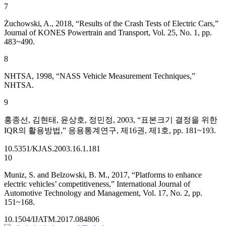
7
Żuchowski, A., 2018, “Results of the Crash Tests of Electric Cars,”
Journal of KONES Powertrain and Transport, Vol. 25, No. 1, pp.
483~490.
8
NHTSA, 1998, “NASS Vehicle Measurement Techniques,”
NHTSA.
9
홍종선, 김현태, 윤상호, 정민정, 2003, “표본크기 결정을 위한
IQR의 활용방법,” 응용통계연구, 제16권, 제1호, pp. 181~193.
10.5351/KJAS.2003.16.1.181
10
Muniz, S. and Belzowski, B. M., 2017, “Platforms to enhance
electric vehicles’ competitiveness,” International Journal of
Automotive Technology and Management, Vol. 17, No. 2, pp.
151~168.
10.1504/IJATM.2017.084806