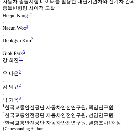
자동차 충돌시험 데이터를 활용한 내연기관차와 전기차 간의
충돌변형량 차이점 고찰
1
†
Heejin Kang
,
2
Naeun Woo
,
2
Deokgyu Kim
,
3
Giok Park
1
†
강 희진
,
2
우 나은
,
2
김 덕규
,
3
박 기옥
1
한국교통안전공단 자동차안전연구원, 책임연구원
2
한국교통안전공단 자동차안전연구원, 선임연구원
3
한국교통안전공단 자동차안전연구원, 결함조사1처장
†Corresponding Author