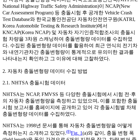
National Highway Traffic Safety Administration)이 NCAP(New
Car Assessment Program) 등 충돌시험 후 공개한 Vehicle Crash
Test Database와 한국교통안전공단 자동차안전연구원(KATRI,
Korea Automobile Testing & Research Institute)에서
KNCAP(Korea NCAP) 및 자동차 자기인증적합조사의 충돌시
험 차량을 3차원 스캐닝하여 충돌변형량 데이터를 수집하였
다. 수집된 충돌변형량 데이터를 활용하여 최근 연식의 전기차
와 내연기관차간 충돌변형량이 통계적으로 유의미한 결과를
나타내는지 확인하고 그 이유에 대해 고찰하였다.
2. 자동차 충돌변형량 데이터 수집 방법
2.1. NHTSA 충돌시험 데이터
NHTSA는 NCAP, FMVSS 등 다양한 충돌시험에서 시험 전·후
의 자동차 충돌변형량을 측정하고 있었으며, 이를 포함한 충돌
시험 보고서를 홈페이지에 공개하고 있어 각 충돌시험별 차체
충돌변형량 데이터를 수집하였다.
NHTSA는 1998년 문서를 통해 자동차 충돌변형량을 어떻게
(8)
측정하는지 소개하고 있었다.
Fig. 1
(a)와 같이, 충돌 변형 폭
(field length)을 동일 간격으로 6개의 지점을 잡고, 차량 범퍼 중