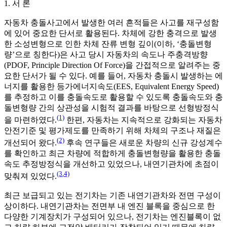
1. 서 론
자동차 충돌사고에서 발생한 여러 흔적들은 사고를 재구성함
에 있어 중요한 단서로 활용된다. 차체에 강한 충격으로 발생
한 소성변형으로 인한 차체 잔류 변형 깊이(이하, ‘충돌변형
량’으로 칭한다)은 사고 당시 자동차의 속도나 주충격방향
(PDOF, Principle Direction Of Force)을 간접적으로 알려주는 중
요한 단서가 될 수 있다. 예를 들어, 자동차 충돌시 발생하는 에
너지를 활용한 등가에너지속도(EES, Equivalent Energy Speed)
를 추정하고 이를 충돌속도로 활용할 수 있도록 충돌속도와 충
돌변형량 간의 상관성을 시험적 결과를 바탕으로 선형방정식
(1)
을 마련하였다.
한편, 자동차는 지속적으로 강화되는 자동차
안전기준 및 평가제도를 만족하기 위해 차체의 구조나 재질은
(2)
개선되어 왔다.
후속 연구들은 새로운 차량의 신규 강성계수
를 확인하고 최근 차량에 적합하게 충돌변형량을 활용한 충돌
속도 추정방정식을 개선하고 있었으나, 내연기관차에 초점이
(3
,
4)
맞춰져 있었다.
최근 보급되고 있는 전기차는 기존 내연기관차와 전면 구성이
상이하다. 내연기관차는 전면부 내 엔진 블록을 중심으로 한
다양한 기계장치가 구성되어 있으나, 전기차는 엔진블록이 없