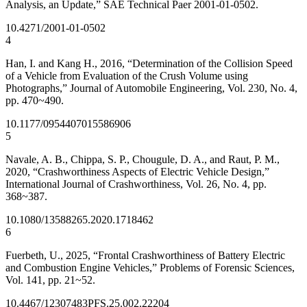
Analysis, an Update,” SAE Technical Paer 2001-01-0502.
10.4271/2001-01-0502
4
Han, I. and Kang H., 2016, “Determination of the Collision Speed
of a Vehicle from Evaluation of the Crush Volume using
Photographs,” Journal of Automobile Engineering, Vol. 230, No. 4,
pp. 470~490.
10.1177/0954407015586906
5
Navale, A. B., Chippa, S. P., Chougule, D. A., and Raut, P. M.,
2020, “Crashworthiness Aspects of Electric Vehicle Design,”
International Journal of Crashworthiness, Vol. 26, No. 4, pp.
368~387.
10.1080/13588265.2020.1718462
6
Fuerbeth, U., 2025, “Frontal Crashworthiness of Battery Electric
and Combustion Engine Vehicles,” Problems of Forensic Sciences,
Vol. 141, pp. 21~52.
10.4467/12307483PFS.25.002.22204