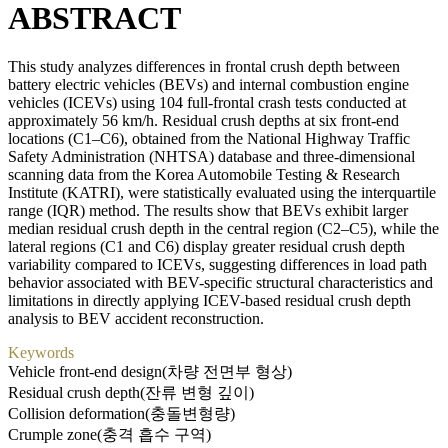
ABSTRACT
This study analyzes differences in frontal crush depth between
battery electric vehicles (BEVs) and internal combustion engine
vehicles (ICEVs) using 104 full-frontal crash tests conducted at
approximately 56 km/h. Residual crush depths at six front-end
locations (C1–C6), obtained from the National Highway Traffic
Safety Administration (NHTSA) database and three-dimensional
scanning data from the Korea Automobile Testing & Research
Institute (KATRI), were statistically evaluated using the interquartile
range (IQR) method. The results show that BEVs exhibit larger
median residual crush depth in the central region (C2–C5), while the
lateral regions (C1 and C6) display greater residual crush depth
variability compared to ICEVs, suggesting differences in load path
behavior associated with BEV-specific structural characteristics and
limitations in directly applying ICEV-based residual crush depth
analysis to BEV accident reconstruction.
Keywords
Vehicle front-end design(차량 전면부 형상)
Residual crush depth(잔류 변형 깊이)
Collision deformation(충돌변형량)
Crumple zone(충격 흡수 구역)