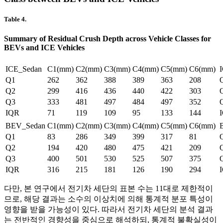
Table 4.
Summary of Residual Crush Depth across Vehicle Classes for
BEVs and ICE Vehicles
ICE_Sedan
C1(mm)
C2(mm)
C3(mm)
C4(mm)
C5(mm)
C6(mm)
Q1
262
362
388
389
363
208
Q2
299
416
436
440
422
303
Q3
333
481
497
484
497
352
IQR
71
119
109
95
133
144
BEV_Sedan
C1(mm)
C2(mm)
C3(mm)
C4(mm)
C5(mm)
C6(mm)
Q1
83
286
349
399
317
81
Q2
194
420
480
475
421
209
Q3
400
501
530
525
507
375
IQR
316
215
181
126
190
294
다만, 본 연구에서 전기차 세단의 표본 수는 11대로 제한적이
므로, 해당 결과는 소수의 이상치에 의해 통계적 분포 특성이
영향을 받을 가능성이 있다. 따라서 전기차 세단의 분석 결과
는 전반적인 경향성을 중심으로 해석하되, 통계적 불확실성이