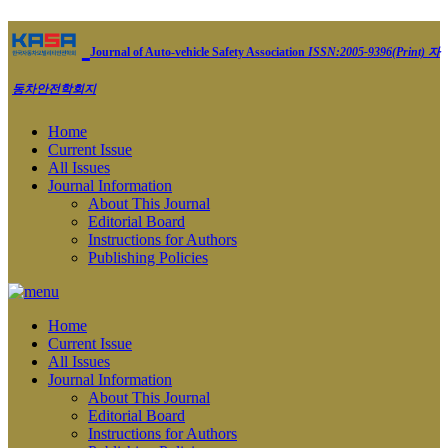
Journal of Auto-vehicle Safety Association
ISSN:2005-9396(Print)
자
동차안전학회지
Home
Current Issue
All Issues
Journal Information
About This Journal
Editorial Board
Instructions for Authors
Publishing Policies
Home
Current Issue
All Issues
Journal Information
About This Journal
Editorial Board
Instructions for Authors