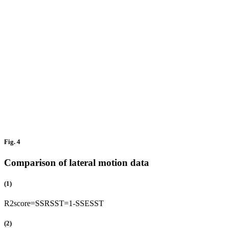
Fig. 4
Comparison of lateral motion data
(1)
R
2
s
c
o
r
e
=
S
S
R
S
S
T
=
1
-
S
S
E
S
S
T
(2)