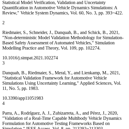
Statistical Model Verification, Validation and Uncertainty
Quantification in Automotive Vehicle Dynamics Simulations: A
Review," Vehicle System Dynamics, Vol. 60, No. 3, pp. 393~422.
2
Riedmaier, S., Schneider, J., Danquah, B., and Schick, B., 2021,
"Non-deterministic Model Validation Methodology for Simulation-
Based Safety Assessment of Automated Vehicles," Simulation
Modelling Practice and Theory, Vol. 109, pp. 102274.
10.1016/j.simpat.2021.102274
3
Danquah, B., Riedmaier, S., Meral, Y., and Lienkamp, M., 2021,
"Statistical Validation Framework for Automotive Vehicle
Simulations Using Uncertainty Learning," Applied Sciences, Vol.
11, No. 5, pp. 1983.
10.3390/app11051983
4
Parra, A., Rodríguez, A. J., Zubizarreta, A., and Pérez, J., 2020,
"Validation of a Real-Time Capable Multibody Vehicle Dynamics
Formulation for Automotive Testing Frameworks Based on
Simulation," IEEE Access, Vol. 8, pp. 213292~213303.