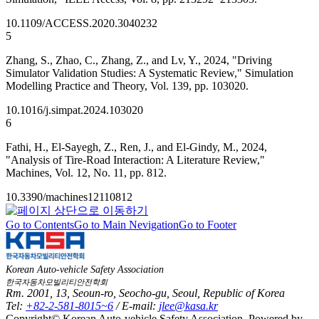
10.1109/ACCESS.2020.3040232
5
Zhang, S., Zhao, C., Zhang, Z., and Lv, Y., 2024, "Driving
Simulator Validation Studies: A Systematic Review," Simulation
Modelling Practice and Theory, Vol. 139, pp. 103020.
10.1016/j.simpat.2024.103020
6
Fathi, H., El-Sayegh, Z., Ren, J., and El-Gindy, M., 2024,
"Analysis of Tire-Road Interaction: A Literature Review,"
Machines, Vol. 12, No. 11, pp. 812.
10.3390/machines12110812
Go to Contents
Go to Main Nevigation
Go to Footer
Korean Auto-vehicle Safety Association
한국자동차모빌리티안전학회
Rm. 2001, 13, Seoun-ro, Seocho-gu, Seoul, Republic of Korea
Tel:
+82-2-581-8015~6
/ E-mail:
jlee@kasa.kr
Copyright© Korean Auto-vehicle Safety Association. Powered by