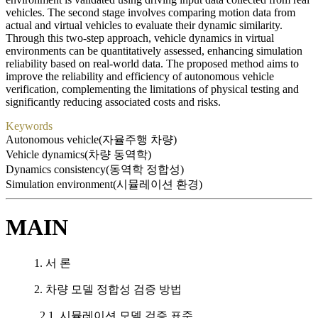
vehicles. The second stage involves comparing motion data from
actual and virtual vehicles to evaluate their dynamic similarity.
Through this two-step approach, vehicle dynamics in virtual
environments can be quantitatively assessed, enhancing simulation
reliability based on real-world data. The proposed method aims to
improve the reliability and efficiency of autonomous vehicle
verification, complementing the limitations of physical testing and
significantly reducing associated costs and risks.
Keywords
Autonomous vehicle(자율주행 차량)
Vehicle dynamics(차량 동역학)
Dynamics consistency(동역학 정합성)
Simulation environment(시뮬레이션 환경)
MAIN
1. 서 론
2. 차량 모델 정합성 검증 방법
2.1. 시뮬레이션 모델 검증 표준