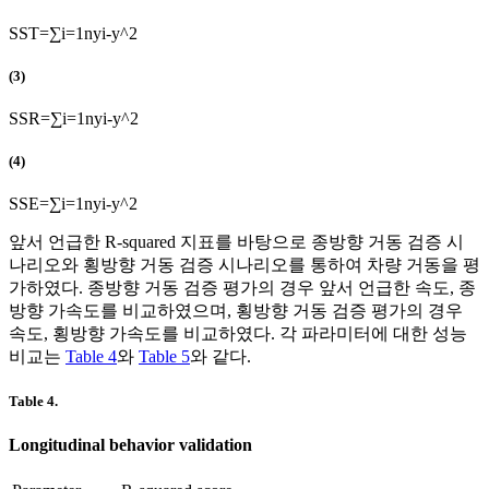
S
S
T
=
∑
i
=
1
n
y
i
-
y
^
2
(3)
S
S
R
=
∑
i
=
1
n
y
i
-
y
^
2
(4)
S
S
E
=
∑
i
=
1
n
y
i
-
y
^
2
앞서 언급한 R-squared 지표를 바탕으로 종방향 거동 검증 시
나리오와 횡방향 거동 검증 시나리오를 통하여 차량 거동을 평
가하였다. 종방향 거동 검증 평가의 경우 앞서 언급한 속도, 종
방향 가속도를 비교하였으며, 횡방향 거동 검증 평가의 경우
속도, 횡방향 가속도를 비교하였다. 각 파라미터에 대한 성능
비교는
Table 4
와
Table 5
와 같다.
Table 4.
Longitudinal behavior validation