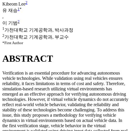
2
Kibeom Lee
1
*
유 재승
,
2
이 기범
1
가천대학교 기계공학과, 박사과정
2
가천대학교 기계공학과, 부교수
*First Author
ABSTRACT
Verification is an essential procedure for advancing autonomous
vehicle technologies. While validation using real vehicles ensures
reliability, it faces limitations in terms of cost and safety. Therefore,
simulation-based research utilizing virtual environments has
emerged as an effective approach for verifying autonomous driving
technologies. However, if virtual vehicle dynamics do not accurately
reflect real-world vehicle behavior, validating the reliability and
stability of these technologies become challenging. To address this
issue, this study proposes a methodology for verifying vehicle
dynamics in virtual environments based on actual vehicle data. In
the first verification stage, vehicle behavior in the virtual
environment is validated using driving input data collected from real